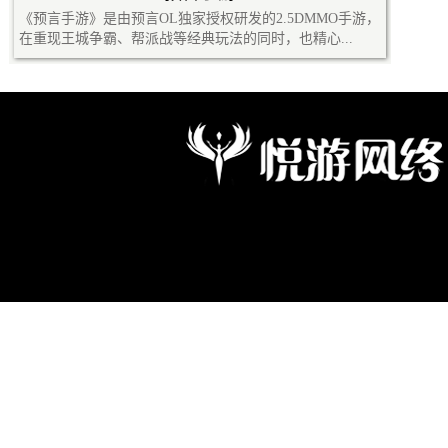
《预言手游》是由预言OL独家授权研发的2.5DMMO手游，
在重现王城争霸、帮派战等经典玩法的同时，也精心...